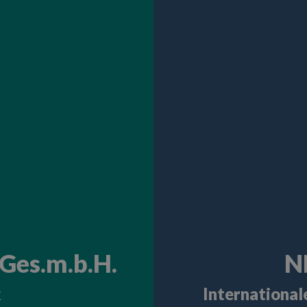
Ges.m.b.H.
N
k
International